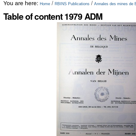
Skip
Personal
You are here:
/
/
Home
RBINS Publications
Annales des mines de 
to
tools
Table of content 1979 ADM
content.
|
Skip
to
navigation