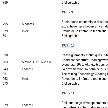
789
Bibliographie
1979 - 9
Statistiques économique des indu
795
Medaets J.
extraktieve nijverheden en van d
879
Iniex
Revue de la littérature technique
891
Bibliographie
1979 - 10
898
Renseignements statistiques. Stat
Coördinatiecentrum Reddingswezen 
903
Mayne J. et Skivie A.
Dienstjaar 1978. Aktiviteitsversl
943
Ledent P.
La gazéification souterraine du 
961
The Mining Technology Clearing 
962
Iniex
Revue de la littérature technique
973
Bibliographie
1979 - 11
Politique belge développements c
979
Ledent P.
met betrekking tot ondergrondse