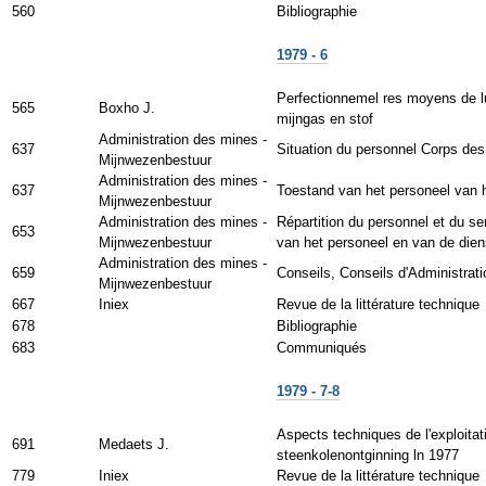
560
Bibliographie
1979 - 6
Perfectionnemel res moyens de lut
565
Boxho J.
mijngas en stof
Administration des mines -
637
Situation du personnel Corps des
Mijnwezenbestuur
Administration des mines -
637
Toestand van het personeel van h
Mijnwezenbestuur
Administration des mines -
Répartition du personnel et du s
653
Mijnwezenbestuur
van het personeel en van de die
Administration des mines -
659
Conseils, Conseils d'Administr
Mijnwezenbestuur
667
Iniex
Revue de la littérature technique
678
Bibliographie
683
Communiqués
1979 - 7-8
Aspects techniques de l'exploit
691
Medaets J.
steenkolenontginning ln 1977
779
Iniex
Revue de la littérature technique