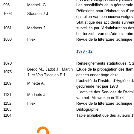
993
Marinelli G.
Les possibilités de la géothermie
Réflexions pour l'élaboration d'un
1003
Stassen J.J.
opstellen van een nieuwe wetgevi
Statistique des accidents surven
1031
Medaets J.
surveillés par l'Administration d
het toezicht van de Administrati
1053
Iniex
Revue de la littérature technique
1979 - 12
1070
Renseignements statistiques. Stat
Bredo M., Jadot J., Martin
Etude de la propagation des fla
1075
J. et Van Tiggelen P.J.
gassen onder hoge druk
L'activité de l'Institut d'Hygiène
1109
Minette A.
gedurende het jaar 1978
L'activité des Services de l'Admi
1131
Medaets J.
van het Mijnwezen in 1978.
1152
Iniex
Revue de la littérature technique
1163
Bibliographie
1164
Table alphabétique des auteurs 1