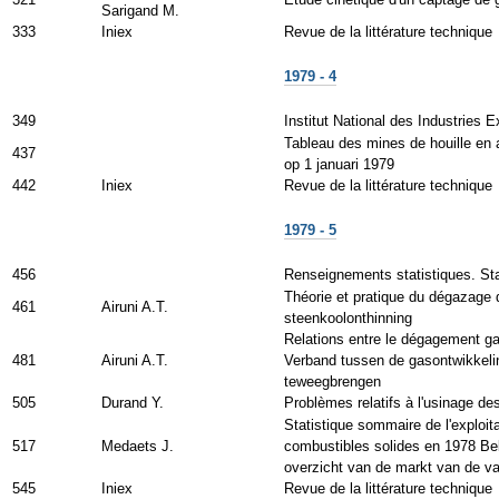
Sarigand M.
333
Iniex
Revue de la littérature technique
1979 - 4
349
Institut National des Industries 
Tableau des mines de houille en a
437
op 1 januari 1979
442
Iniex
Revue de la littérature technique
1979 - 5
456
Renseignements statistiques. Stat
Théorie et pratique du dégazage d
461
Airuni A.T.
steenkoolonthinning
Relations entre le dégagement ga
481
Airuni A.T.
Verband tussen de gasontwikkeli
teweegbrengen
505
Durand Y.
Problèmes relatifs à l'usinage des
Statistique sommaire de l'exploi
517
Medaets J.
combustibles solides en 1978 Bek
overzicht van de markt van de va
545
Iniex
Revue de la littérature technique