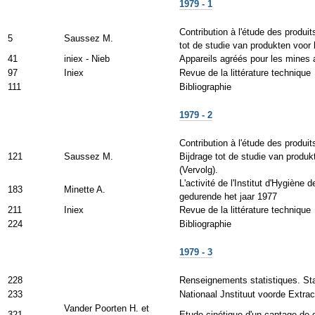
1979 - 1
Contribution à l'étude des produi
5
Saussez M.
tot de studie van produkten voor
41
iniex - Nieb
Appareils agréés pour les mines 
97
Iniex
Revue de la littérature technique
111
Bibliographie
1979 - 2
Contribution à l'étude des produi
121
Saussez M.
Bijdrage tot de studie van produk
(Vervolg).
L'activité de l'Institut d'Hygiène
183
Minette A.
gedurende het jaar 1977
211
Iniex
Revue de la littérature technique
224
Bibliographie
1979 - 3
228
Renseignements statistiques. Stat
233
Nationaal Jnstituut voorde Extrac
Vander Poorten H. et
321
Etude cinétique d'un captage de