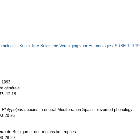
tomologie - Koninklijke Belgische Vereniging voor Entomologie
/
SRBE 129-19
. 1993.
ée générale
93
: 12-18
of
Platypalpus
species in central Mediterranen Spain – reversed phenology
93
20-26
:
era) de Belgique et des régions limitrophes
93
28-29
: