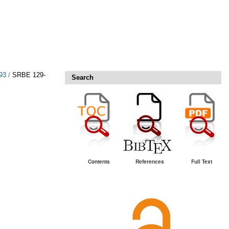
93
/
SRBE 129-
Search
Contents
References
Full Text