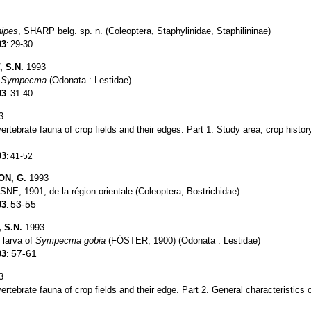
nipes
, SHARP belg. sp. n. (Coleoptera, Staphylinidae, Staphilininae)
93
29-30
:
, S.N.
1993
s
Sympecma
(Odonata : Lestidae)
93
31-40
:
3
vertebrate fauna of crop fields and their edges. Part 1. Study area, crop histor
93
:
41-52
ON, G.
1993
SNE, 1901, de la région orientale (Coleoptera, Bostrichidae)
53-55
93
:
 S.N.
1993
n larva of
Sympecma gobia
(FÖSTER, 1900) (Odonata : Lestidae)
57-61
93
:
3
vertebrate fauna of crop fields and their edge. Part 2. General characteristics 