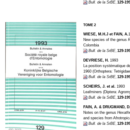
Bull. de la SrBE
129-19
,
TOME 2
WIESE, M.H.J et FAIN, A.
New species of the genus
Colombia
Bull. de la SrBE
129-19
,
DEVRIESE, H.
1993
La position systématique 
1960 (Orthoptera: Tetrigidae
Bull. de la SrBE
129-19
,
SCHEIRS, J. et al.
1993
Leafminers (Diptera: Agromy
Bull. de la SrBE
129-19
,
FAIN, A. & DRUGMAND, D
Notes on the genus
Hexath
and species from Afrotropic
Bull. de la SrBE
129-19
,