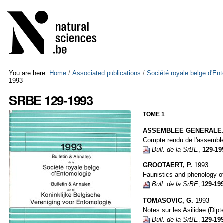
Skip
Personal
to
tools
content.
|
Skip
to
navigation
You are here:
Home
/
Associated publications
/
Société royale belge d'En
1993
SRBE 129-1993
TOME 1
ASSEMBLEE GENERALE
Compte rendu de l'assembl
Bull. de la SrBE
,
129-
19
GROOTAERT, P.
1993
Faunistics and phenology 
Bull. de la SrBE
129-19
,
TOMASOVIC, G.
1993
Notes sur les Asilidae (Dipt
Bull. de la SrBE
129-19
,