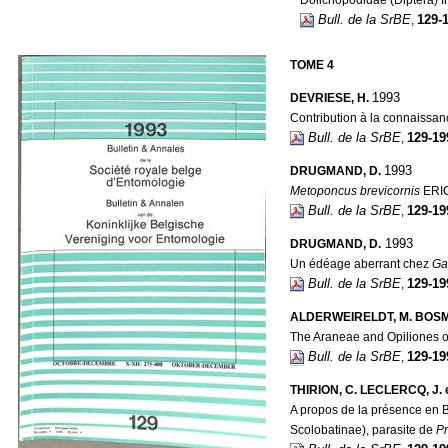
Bull. de la SrBE
129-
,
TOME 4
1993
DEVRIESE, H.
Contribution à la connaissan
Bull. de la SrBE
129-19
,
1993
DRUGMAND, D.
Metoponcus brevicornis
ERIC
Bull. de la SrBE
129-19
,
1993
DRUGMAND, D.
Un édéage aberrant chez
Ga
Bull. de la SrBE
129-19
,
ALDERWEIRELDT, M. BOSMAN
The Araneae and Opiliones of 
Bull. de la SrBE
129-19
,
THIRION, C. LECLERCQ, J. e
A propos de la présence en 
Scolobatinae), parasite de
Pr