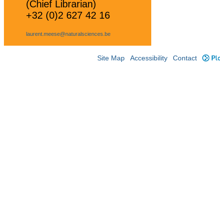
(Chief Librarian)
+32 (0)2 627 42 16
laurent.meese@naturalsciences.be
Site Map
Accessibility
Contact
Plo