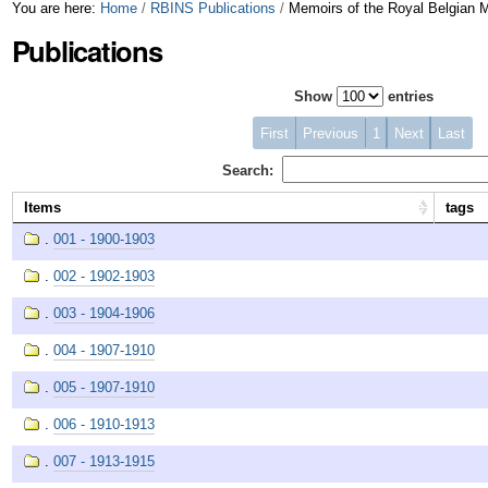
Skip
Personal
You are here:
Home
/
RBINS Publications
/
Memoirs of the Royal Belgian 
Publications
to
tools
content.
Show
entries
|
First
Previous
1
Next
Last
Skip
Search:
to
Items
tags
navigation
.
001 - 1900-1903
.
002 - 1902-1903
.
003 - 1904-1906
.
004 - 1907-1910
.
005 - 1907-1910
.
006 - 1910-1913
.
007 - 1913-1915