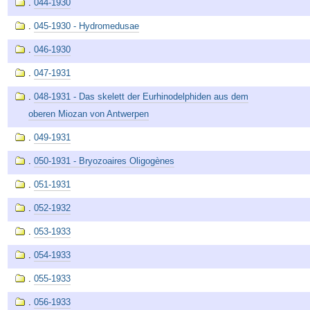
.
044-1930
.
045-1930 - Hydromedusae
.
046-1930
.
047-1931
.
048-1931 - Das skelett der Eurhinodelphiden aus dem
oberen Miozan von Antwerpen
.
049-1931
.
050-1931 - Bryozoaires Oligogènes
.
051-1931
.
052-1932
.
053-1933
.
054-1933
.
055-1933
.
056-1933