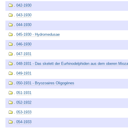
.
042-1930
.
043-1930
.
044-1930
.
045-1930 - Hydromedusae
.
046-1930
.
047-1931
.
048-1931 - Das skelett der Eurhinodelphiden aus dem oberen Mioz
.
049-1931
.
050-1931 - Bryozoaires Oligogènes
.
051-1931
.
052-1932
.
053-1933
.
054-1933