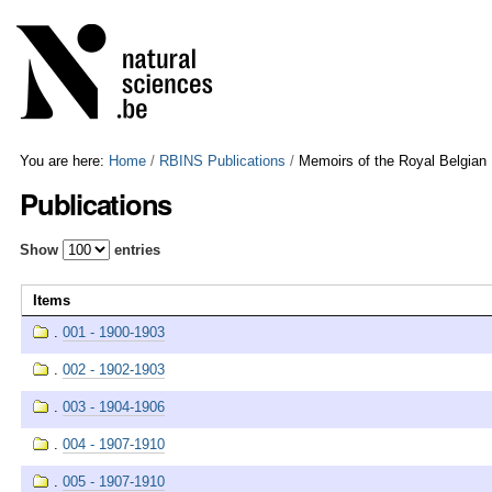
Skip
Personal
to
tools
content.
|
Skip
to
navigation
You are here:
Home
/
RBINS Publications
/
Memoirs of the Royal Belgian
Publications
Show
entries
Items
.
001 - 1900-1903
.
002 - 1902-1903
.
003 - 1904-1906
.
004 - 1907-1910
.
005 - 1907-1910