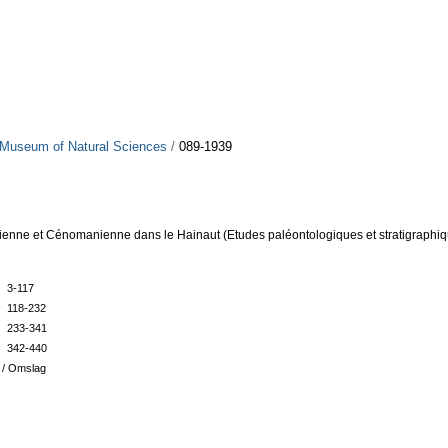
 Museum of Natural Sciences
/
089-1939
bienne et Cénomanienne dans le Hainaut (Etudes paléontologiques et stratigraphiq
t 3-117
st 118-232
st 233-341
st 342-440
 / Omslag