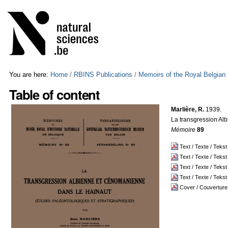
Skip
Personal
to
tools
content.
|
Skip
to
navigation
You are here:
Home
/
RBINS Publications
/
Memoirs of the Royal Belgian
Table of content
Marlière, R.
1939.
La transgression Al
Mémoire
89
Text / Texte / Teks
Text / Texte / Tek
Text / Texte / Tek
Text / Texte / Tek
Cover / Couverture