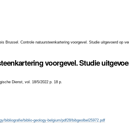
leis Brussel. Controle natuursteenkartering voorgevel. Studie uitgevoerd op v
rsteenkartering voorgevel. Studie uitgevo
ische Dienst, vol. 18/5/2022 p. 18 p.
gy/bibliografie/biblio-geology-belgium/pdf28/bibgeolbel25972.pdf