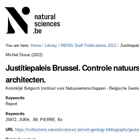
Skip
Personal
to
tools
content.
|
Skip
to
navigation
You are here:
Home
/
Library
/
RBINS Staff Publications 2022
/
Justitiepa
Michiel Dusar
(
2022
)
Justitiepaleis Brussel. Controle natuu
architecten.
Koninklijk Belgisch Instituut voor Natuurwetenschappen - Belgische Geolog
Keywords
Report
Keywords
25972, JURA, .89, PIERRE, Bx
URL
https://collections.naturalsciences.be/ssh-geology-bibliography/geolo