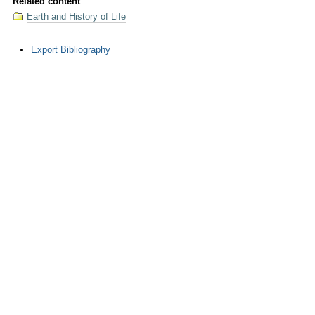
Related content
Earth and History of Life
Document
Export Bibliography
Actions