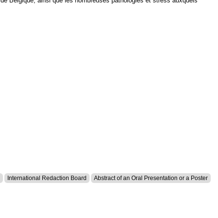
s de Belgique, ainsi que les nombreuses pathologies et stress auxquels
International Redaction Board
Abstract of an Oral Presentation or a Poster