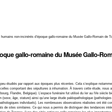
s humains non-incinérés d’époque gallo-romaine du Musée Gallo-Romain de To
)
poque gallo-romaine du Musée Gallo-Rom
peu étudiés par rapport aux époques plus récentes. Cela s’explique notamment p
r celles comportant des sépultures à inhumation. À travers cette étude, nous
bourg, Flandre, Belgique). L’espace funéraire fut utilisé du Ier au IVe siècle b
n (sexe, âge, stature) ainsi qu’une large étude paléopathologique (pathologies
pathologiques individuels). Les nombreuses observations réalisées ont été c
ultats de sites similaires. Ce qui nous a permis de distinguer des tendances in