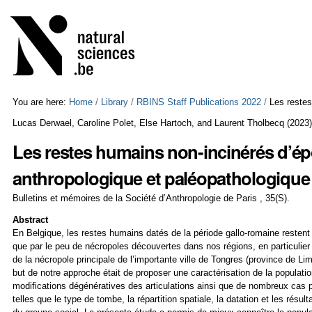
Skip
Personal
to
tools
content.
|
Skip
to
navigation
You are here:
Home
/
Library
/
RBINS Staff Publications 2022
/
Les reste
Lucas Derwael, Caroline Polet, Else Hartoch, and Laurent Tholbecq
(
2023
Les restes humains non-incinérés d’é
anthropologique et paléopathologique
Bulletins et mémoires de la Société d’Anthropologie de Paris , 35(S).
Abstract
En Belgique, les restes humains datés de la période gallo-romaine restent 
que par le peu de nécropoles découvertes dans nos régions, en particulie
de la nécropole principale de l’importante ville de Tongres (province de Lim
but de notre approche était de proposer une caractérisation de la populatio
modifications dégénératives des articulations ainsi que de nombreux cas 
telles que le type de tombe, la répartition spatiale, la datation et les rés