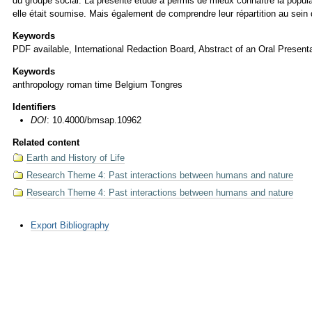
du groupe social. La présente étude a permis de mieux connaître la popula
elle était soumise. Mais également de comprendre leur répartition au sein
Keywords
PDF available, International Redaction Board, Abstract of an Oral Presenta
Keywords
anthropology roman time Belgium Tongres
Identifiers
DOI
: 10.4000/bmsap.10962
Related content
Earth and History of Life
Research Theme 4: Past interactions between humans and nature
Research Theme 4: Past interactions between humans and nature
Document
Export Bibliography
Actions