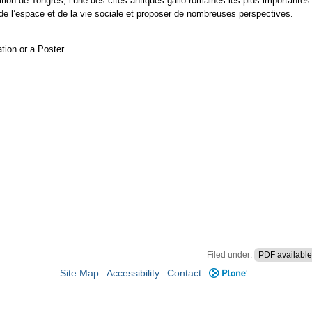
tion de Tongres, l’une des cités antiques gallo-romaines les plus importante
 de l’espace et de la vie sociale et proposer de nombreuses perspectives.
tion or a Poster
Filed under:
PDF available
Site Map
Accessibility
Contact
Plone