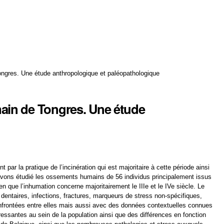
ngres. Une étude anthropologique et paléopathologique
ain de Tongres. Une étude
ar la pratique de l’incinération qui est majoritaire à cette période ainsi
 avons étudié les ossements humains de 56 individus principalement issus
ien que l’inhumation concerne majoritairement le IIIe et le IVe siècle. Le
 dentaires, infections, fractures, marqueurs de stress non-spécifiques,
onfrontées entre elles mais aussi avec des données contextuelles connues
téressantes au sein de la population ainsi que des différences en fonction