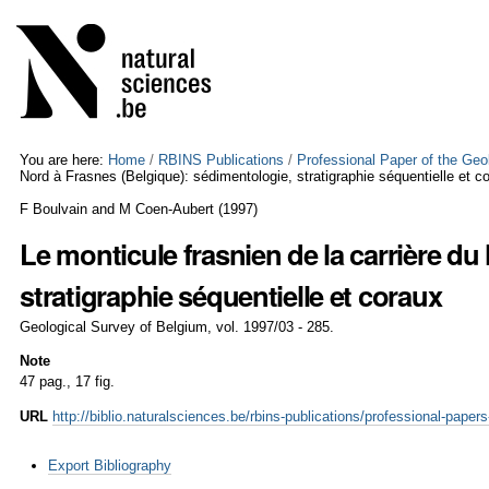
Skip
Personal
to
tools
content.
|
Skip
to
navigation
You are here:
Home
/
RBINS Publications
/
Professional Paper of the Geo
Nord à Frasnes (Belgique): sédimentologie, stratigraphie séquentielle et c
F Boulvain and M Coen-Aubert
(
1997
)
Le monticule frasnien de la carrière du
stratigraphie séquentielle et coraux
Geological Survey of Belgium, vol. 1997/03 - 285.
Note
47 pag., 17 fig.
URL
http://biblio.naturalsciences.be/rbins-publications/professional-pape
Document
Export Bibliography
Actions