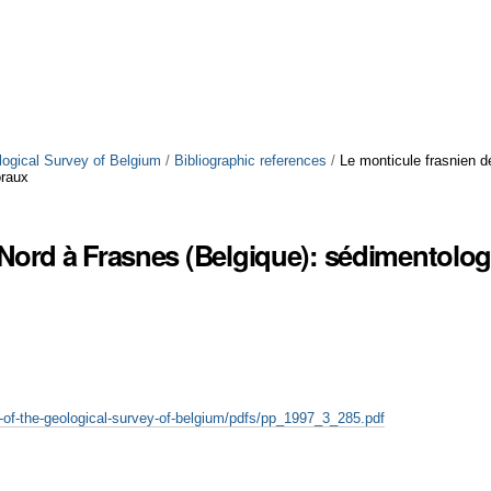
logical Survey of Belgium
/
Bibliographic references
/
Le monticule frasnien de
oraux
 Nord à Frasnes (Belgique): sédimentolog
rs-of-the-geological-survey-of-belgium/pdfs/pp_1997_3_285.pdf