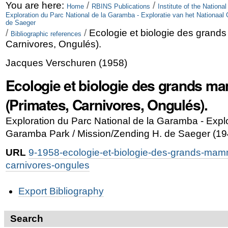
Skip
Personal
You are here:
/
/
Home
RBINS Publications
Institute of the Nationa
Exploration du Parc National de la Garamba - Exploratie van het Nationaa
to
tools
de Saeger
/
/
Ecologie et biologie des grand
Bibliographic references
content.
Carnivores, Ongulés).
|
Jacques Verschuren
(
1958
)
Skip
Ecologie et biologie des grands m
to
(Primates, Carnivores, Ongulés).
navigation
Exploration du Parc National de la Garamba - Explo
Garamba Park / Mission/Zending H. de Saeger (19
URL
9-1958-ecologie-et-biologie-des-grands-mamm
carnivores-ongules
Document
Export Bibliography
Actions
Search