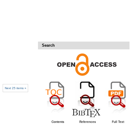
Search
Next 25 items »
Contents
References
Full Text