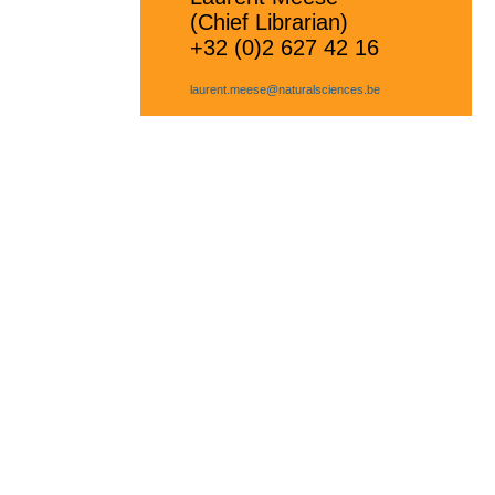
(Chief Librarian)
+32 (0)2 627 42 16
laurent.meese@naturalsciences.be