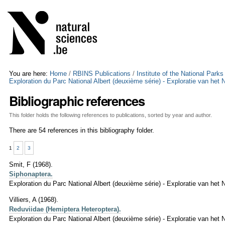
Skip
Personal
to
tools
content.
|
Skip
to
navigation
You are here:
Home
/
RBINS Publications
/
Institute of the National Park
Exploration du Parc National Albert (deuxième série) - Exploratie van het 
Bibliographic references
This folder holds the following references to publications, sorted by year and author.
There are 54 references in this bibliography folder.
1
2
3
Smit, F (1968).
Siphonaptera.
Exploration du Parc National Albert (deuxième série) - Exploratie van het N
Villiers, A (1968).
Reduviidae (Hemiptera Heteroptera).
Exploration du Parc National Albert (deuxième série) - Exploratie van het 