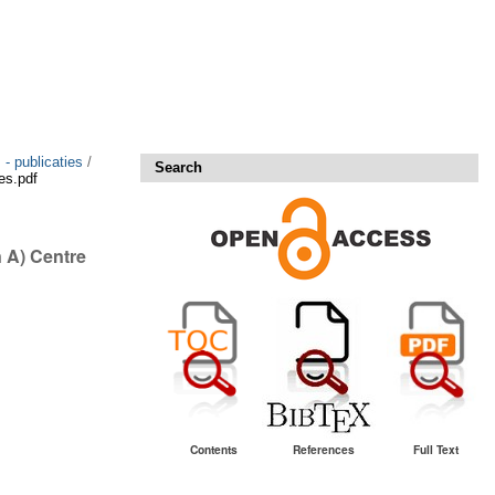
 - publicaties
/
Search
es.pdf
n A) Centre
Contents
References
Full Text