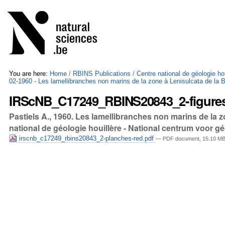
Skip
Personal
to
tools
content.
|
Skip
to
navigation
You are here:
Home
/
RBINS Publications
/
Centre national de géologie ho
02-1960 - Les lamellibranches non marins de la zone à Lenisulcata de la 
IRScNB_C17249_RBINS20843_2-figures
Pastiels A., 1960. Les lamellibranches non marins de la 
national de géologie houillère - National centrum voor g
irscnb_c17249_rbins20843_2-planches-red.pdf
— PDF document, 15.10 MB