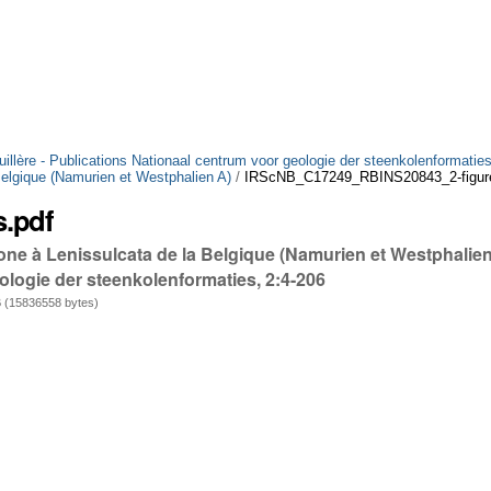
uillère - Publications Nationaal centrum voor geologie der steenkolenformaties
Belgique (Namurien et Westphalien A)
/
IRScNB_C17249_RBINS20843_2-figur
.pdf
zone à Lenissulcata de la Belgique (Namurien et Westphalie
éologie der steenkolenformaties, 2:4-206
 (15836558 bytes)