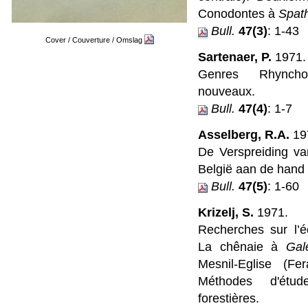
Conodontes à
Spat
Bull.
47(3)
: 1-43
Cover / Couverture / Omslag
Sartenaer, P.
1971.
Genres Rhynchon
nouveaux.
Bull.
47(4)
: 1-7
Asselberg, R.A.
19
De Verspreiding va
België aan de hand
Bull.
47(5)
: 1-60
Krizelj, S.
1971.
Recherches sur l’é
La chênaie à
Gal
Mesnil-Eglise (Fer
Méthodes d'étu
forestières.