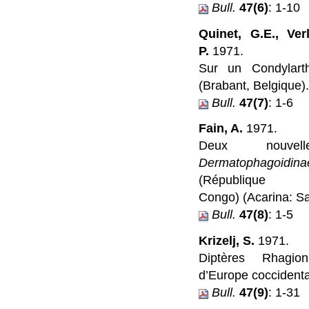
Bull.
47(6)
: 1-10
Quinet, G.E., Ve
P.
1971.
Sur un Condylarth
(Brabant, Belgique).
Bull.
47(7)
: 1-6
Fain, A.
1971.
Deux nouve
Dermatophagoidina
(République
Congo) (Acarina: Sa
Bull.
47(8)
: 1-5
Krizelj, S.
1971.
Diptères Rhagio
d’Europe coccidenta
Bull.
47(9)
: 1-31