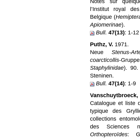
Notes sur quel
l’Institut royal d
Belgique (
Hemipter
Apiomerinae
).
Bull.
47(13)
: 1-12
Puthz, V.
1971.
Neue
Stenus-Art
coarcticollis
-Gr
Staphylinidae
). 90.
Steninen.
Bull.
47(14)
: 1-9
Vanschuytbroeck, 
Catalogue et liste
typique des Gryll
collections entomol
des Sciences na
Orthopteroïdes
: Gr