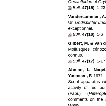
Oecanthidae
et
Gryl
Bull.
47(15)
: 1-23
Vandercammen, A
Un
Undispirifer und
exceptionnel.
Bull.
47(16)
: 1-6
Glibert, M. & Van d
Mollusques cénoz
connus.
Bull.
47(17)
: 1-17
Ahmad, I., Naqvi
Yasmeen, F.
1971.
Scent apparatus wi
activity of red 
(Fabr.) (
Heteropt
comments on the sy
family.