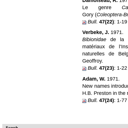
Damoiseau, R.
197
Le genre
Ca
Gory (
Coleoptera-B
Bull.
47(22)
: 1-19
Verbeke, J.
1971.
Bibionidae
de la f
matériaux de l’Ins
naturelles de Be
Geoffroy.
Bull.
47(23)
: 1-22
Adam, W.
1971.
New names introduc
H.B. Preston in the 
Bull.
47(24)
: 1-77
Search