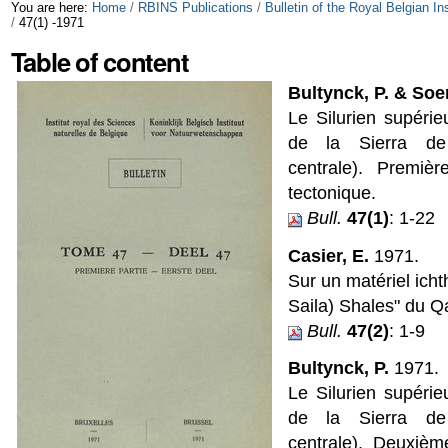
Skip
Personal
You are here:
Home
/
RBINS Publications
/
Bulletin of the Royal Belgian I
/
47(1) -1971
to
tools
Table of content
content.
Bultynck, P. & Soe
|
Le Silurien supérie
Skip
de la Sierra de
centrale). Premièr
to
tectonique.
navigation
Bull.
47(1)
: 1-22
Casier, E.
1971.
Sur un matériel ich
Saila) Shales" du Qa
Bull.
47(2)
: 1-9
Bultynck, P.
1971.
Le Silurien supérie
de la Sierra de
centrale). Deuxièm