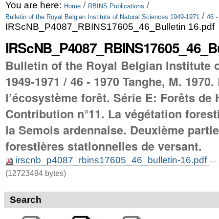
Skip
Personal
You are here:
/
/
Home
RBINS Publications
/
Bulletin of the Royal Belgian Institute of Natural Sciences 1949-1971
46 -
to
tools
IRScNB_P4087_RBINS17605_46_Bulletin 16.pdf
content.
IRScNB_P4087_RBINS17605_46_Bull
|
Bulletin of the Royal Belgian Institute
Skip
1949-1971 / 46 - 1970 Tanghe, M. 1970.
to
l’écosystème forêt. Série E: Forêts de
navigation
Contribution n°11. La végétation foresti
la Semois ardennaise. Deuxième partie
forestières stationnelles de versant.
irscnb_p4087_rbins17605_46_bulletin-16.pdf
— 
(12723494 bytes)
Search