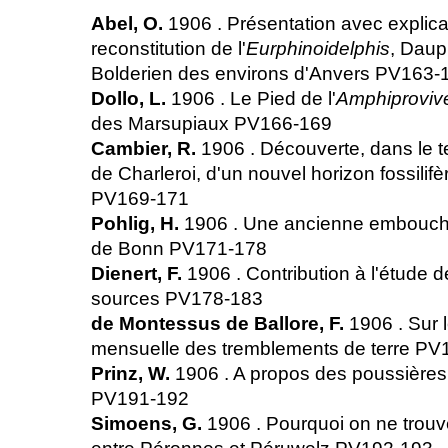
Abel, O.
1906 . Présentation avec explicati
reconstitution de l'
Eurphinoidelphis
, Daup
Bolderien des environs d'Anvers PV163
Dollo, L.
1906 . Le Pied de l'
Amphiproviv
des Marsupiaux PV166-169
Cambier, R.
1906 . Découverte, dans le te
de Charleroi, d'un nouvel horizon fossilifè
PV169-171
Pohlig, H.
1906 . Une ancienne embouchu
de Bonn PV171-178
Dienert, F.
1906 . Contribution à l'étude 
sources PV178-183
de Montessus de Ballore, F.
1906 . Sur l
mensuelle des tremblements de terre P
Prinz, W.
1906 . A propos des poussières
PV191-192
Simoens, G.
1906 . Pourquoi on ne trou