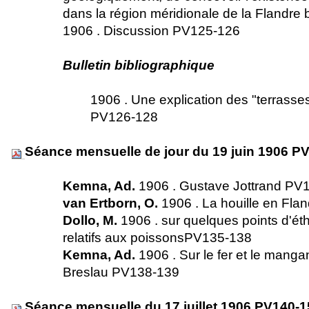
dans la région méridionale de la Flandr
1906 . Discussion PV125-126
Bulletin bibliographique
1906 . Une explication des "terrasses
PV126-128
Séance mensuelle de jour du 19 juin 1906 P
Kemna, Ad.
1906 . Gustave Jottrand P
van Ertborn, O.
1906 . La houille en Fl
Dollo, M.
1906 . sur quelques points d'ét
relatifs aux poissonsPV135-138
Kemna, Ad.
1906 . Sur le fer et le mang
Breslau PV138-139
Séance mensuelle du 17 juillet 1906 PV140-