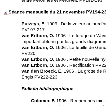
entre Péronnes et Péruwelz PV192-193
Séance mensuelle du 21 novembre PV194-2
Putzeys, E.
1906 . De la valeur aujourd'h
PV197-217
van Ertborn, O.
1906 . Le forage de Wav
important obtenu par les grands diagr
van Ertborn, O.
1906 . La feuille de Gen
PV220
van Ertborn, O.
1906 . Petite nouvelle 
van Ertborn, O.
1906 . Rectification PV
van den Broeck, E.
1906 . La grotte de 
Engis PV222-223
Bulletin bibliographique
Colomer, F.
1906 . Recherches miniè