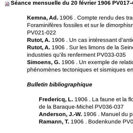
Séance mensuelle du 20 février 1906 PV017
Kemna, Ad.
1906 . Compte rendu des tra
Foraminifères fossiles et sur le dimorphi
PV021-022
Rutot, A.
1906 . Un cas intéressant d'an
Rutot, A.
1906 . Sur les limons de la Seine
industries qu'ils renferment PV033-035
Simoens, G.
1906 . Un exemple de relatio
phénomènes tectoniques et sismiques 
Bulletin bibliographique
Fredericq, L.
1906 . La faune et la fl
de la Baraque-Michel PV036-037
Anderson, J.-W.
1906 . Manuel du 
Ramann, T.
1906 . Bodenkunde PV