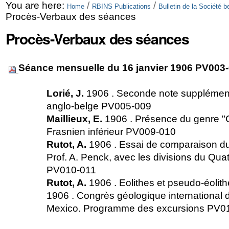
Skip
Personal
You are here:
/
/
Home
RBINS Publications
Bulletin de la Société 
Procès-Verbaux des séances
to
tools
Procès-Verbaux des séances
content.
|
Séance mensuelle du 16 janvier 1906 PV003
Skip
to
Lorié, J.
1906 . Seconde note supplémenta
navigation
anglo-belge PV005-009
Maillieux, E.
1906 . Présence du genre "
Frasnien inférieur PV009-010
Rutot, A.
1906 . Essai de comparaison du
Prof. A. Penck, avec les divisions du Qua
PV010-011
Rutot, A.
1906 . Eolithes et pseudo-éol
1906 . Congrès géologique international 
Mexico. Programme des excursions PV