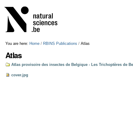
Skip
Personal
to
tools
content.
|
Skip
to
navigation
You are here:
Home
/
RBINS Publications
/
Atlas
Atlas
Atlas provisoire des insectes de Belgique - Les Trichoptères de Be
cover.jpg