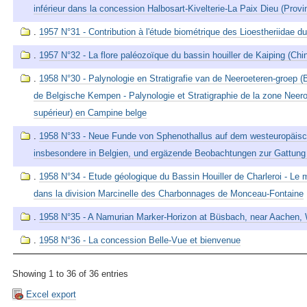
inférieur dans la concession Halbosart-Kivelterie-La Paix Dieu (Provi
.
1957 N°31 - Contribution à l'étude biométrique des Lioestheriidae d
.
1957 N°32 - La flore paléozoïque du bassin houiller de Kaiping (Chi
.
1958 N°30 - Palynologie en Stratigrafie van de Neeroeteren-groep (
de Belgische Kempen - Palynologie et Stratigraphie de la zone Neer
supérieur) en Campine belge
.
1958 N°33 - Neue Funde von Sphenothallus auf dem westeuropäisc
insbesondere in Belgien, und ergäzende Beobachtungen zur Gattung
.
1958 N°34 - Etude géologique du Bassin Houiller de Charleroi - Le 
dans la division Marcinelle des Charbonnages de Monceau-Fontaine
.
1958 N°35 - A Namurian Marker-Horizon at Büsbach, near Aachen
.
1958 N°36 - La concession Belle-Vue et bienvenue
Showing 1 to 36 of 36 entries
Excel export