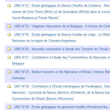
.
1955 N°22 - Etude géologique du Bassin Houiller de Charleroi - Re
marins de Gros Pierre (WnIc) et de Quaregnon (Wn2a) dans la conc
Sacré Madame et Poirier Réunis"
.
1955 N°23 - Végétaux Namuriens de la Belgique - II Assise de Chok
.
1956 N°25 - Etude géologique du Bassin houiller de Liège - Le Westph
Namurien de la région de Cheratte-Argenteau
.
1956 N°26 - Nouvelle contribution à l'étude des Tonstein du Terrain h
.
1956 N°27 - Contribution à l'étude des Foraminifères du Namurien e
Belgique
.
1957 N°24 - Marker horizons in the Namurian of Britain, Ireland, B
Germany
.
1957 N°28 - Contribution à l'Etude Lithologique de Poudingues, Grè
Namurien - Synclinal de Namur (districts d'Andenne, de la Basse-Sam
Synclinorium de Dinant (Bassin d'Assesse)
.
1957 N°29 - Etude géologique du gisement houiller d'Andenne-Huy 