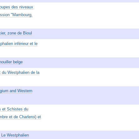
coupes des niveaux
ession "Mambourg,
ier, zone de Bioul
alien inférieur et le
ouiller belge
t du Westphalien de la
elgium and Western
s et Schistes du
bre et de Charleroi) et
- Le Westphalien