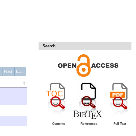
Search
1
Next
Last
Contents
References
Full Text