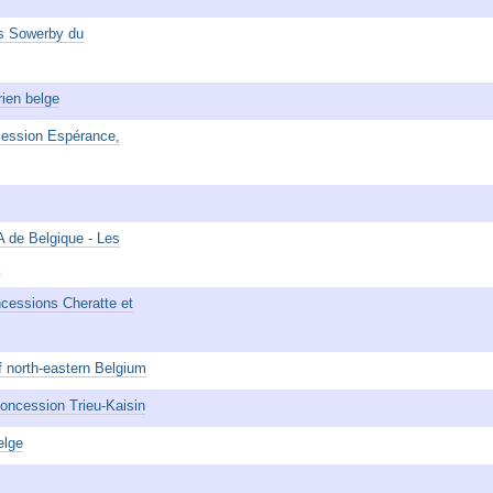
es Sowerby du
ien belge
ncession Espérance,
A de Belgique - Les
i
ncessions Cheratte et
 north-eastern Belgium
concession Trieu-Kaisin
elge