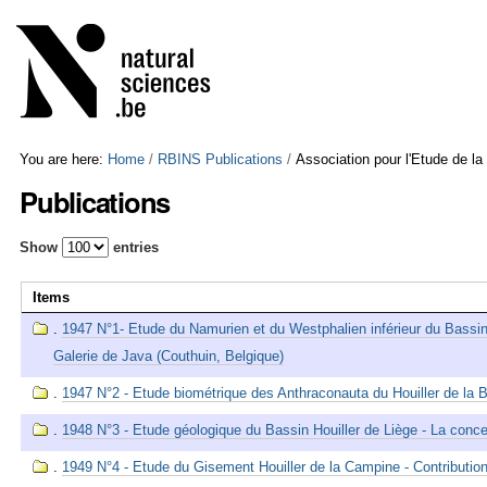
Skip
Personal
to
tools
content.
|
Skip
to
navigation
You are here:
Home
/
RBINS Publications
/
Association pour l'Etude de la 
Publications
Show
entries
Items
.
1947 N°1- Etude du Namurien et du Westphalien inférieur du Bassin
Galerie de Java (Couthuin, Belgique)
.
1947 N°2 - Etude biométrique des Anthraconauta du Houiller de la Be
.
1948 N°3 - Etude géologique du Bassin Houiller de Liège - La conc
.
1949 N°4 - Etude du Gisement Houiller de la Campine - Contribution 