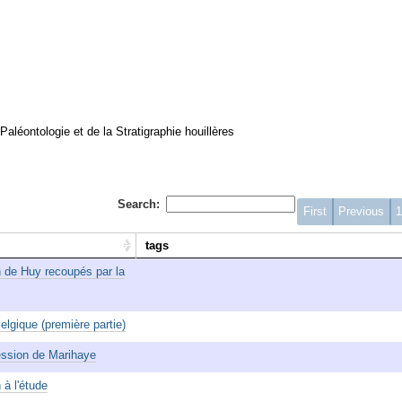
Paléontologie et de la Stratigraphie houillères
Search:
First
Previous
tags
 de Huy recoupés par la
lgique (première partie)
ession de Marihaye
à l'étude