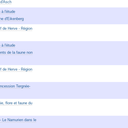
 d'Asch
à l'étude
one d'Eikenberg
f de Herve - Région
à l'étude
ents de la faune non
f de Herve - Région
oncession Tergnée-
e, flore et faune du
- Le Namurien dans le