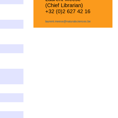
(Chief Librarian)
+32 (0)2 627 42 16
laurent.meese@naturalsciences.be