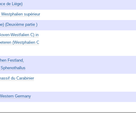
nce de Liège)
u Westphalien supérieur
ne) (Deuxième partie )
Boven-Westfalien C) in
oeteren (Westphalien C
hen Festland,
 Sphenothallus
massif du Carabinier
, Western Germany