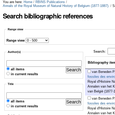
Skip
Personal
You are here:
Home
/
RBINS Publications
/
Annals of the Royal Museum of Natural History of Belgium (1877-1887).
/
S
to
tools
Search bibliographic references
content.
|
Range view
Skip
Range view
to
Search:
navigation
Author(s)
Bibliography ite
all items
van Beneden P
in current results
fossiles des envir
Royal d'Histoire N
Title
Annalen van het K
van België (1877-1
van Beneden P
all items
fossiles des envir
in current results
Royal d'Histoire N
Annalen van het K