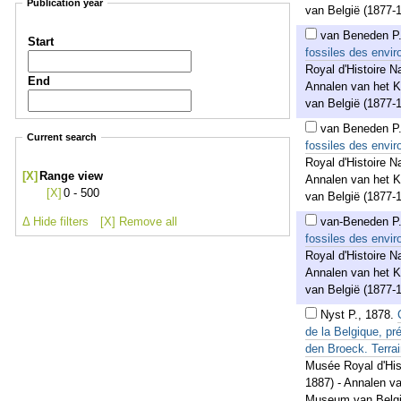
Publication year
van België (1877-1
van Beneden P
Start
fossiles des enviro
Royal d'Histoire N
End
Annalen van het K
van België (1877-1
van Beneden P
Current search
fossiles des envir
Royal d'Histoire N
[X]
Range view
Annalen van het K
[X]
0 - 500
van België (1877-1
Δ Hide filters
[X] Remove all
van-Beneden P
fossiles des envir
Royal d'Histoire N
Annalen van het K
van België (1877-1
Nyst P.
,
1878
.
de la Belgique, pr
den Broeck. Terrai
Musée Royal d'Hist
1887) - Annalen va
Museum van België