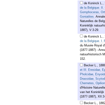
de Koninck L.
,
de la Belgique. II
Gomphoceras, Ort
Goniatites.
Annale
Naturelles de Belg
Koninklijk natuur
1887), V:3-29.
de Koninck L.
,
de la Belgique. I. 
du Musée Royal d'H
(1877-1887) - Anna
natuurhistorisch M
152.
Becker L.
,
188
et III. Eresidae, E
Pholcidae, Enyoid
Drassidae, Scytodi
Chernetes, Opilion
d'Histoire Naturel
van het Koninklij
(1877-1887), XII:3
Becker L.
,
188