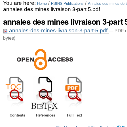
Skip
Personal
You are here:
/
/
Home
RBINS Publications
Annales des mines de 
annales des mines livraison 3-part 5.pdf
to
tools
annales des mines livraison 3-part 
content.
|
annales-des-mines-livraison-3-part-5.pdf
— PDF d
bytes)
Skip
to
navigation
Contents
References
Full Text