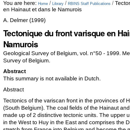
Skip
Personal
You are here:
/
/
/
Tecto
Home
Library
RBINS Staff Publications
en Hainaut et dans le Namurois
to
tools
A. Delmer
(
1999
)
content.
Tectonique du front varisque en Hai
|
Skip
Namurois
to
Geological Survey of Belgium, vol. n°50 - 1999. Me
navigation
Survey of Belgium.
Abstract
This summary is not available in Dutch.
Abstract
Tectonics of the variscan front in the provinces of
(South Belgium). The coal fields of the Hainaut a
made up of 2 distinctive tectonic units. The upper u
in the West to Huy in the East and comprises the 
stretch from France into Belgium and become the m