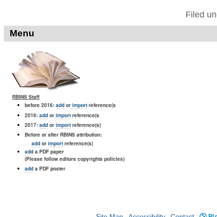
Filed u
Menu
RBINS Staff
before 2016:
add
or
import
reference(s
2016:
add
or
import
reference(s
2017:
add
or
import
reference(s)
Before or after RBINS attribution:
add
or
import
reference(s)
add
a PDF paper
(Please follow editors copyrights policies)
add
a PDF poster
Site Map
Accessibility
Contact
Plo