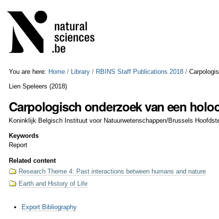
Skip
Personal
to
tools
content.
|
Skip
to
navigation
You are here:
Home
/
Library
/
RBINS Staff Publications 2018
/
Carpologis
Lien Speleers
(
2018
)
Carpologisch onderzoek van een holoce
Koninklijk Belgisch Instituut voor Natuurwetenschappen/Brussels Hoofdst
Keywords
Report
Related content
Research Theme 4: Past interactions between humans and nature
Earth and History of Life
Document
Export Bibliography
Actions