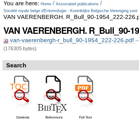
Skip
Personal
You are here:
/
/
Home
Associated publications
Société royale belge d'Entomologie - Koninklijke Belgische Vereniging voor
to
tools
VAN VAERENBERGH. R_Bull_90-1954_222-226.p
content.
VAN VAERENBERGH. R_Bull_90-195
|
van-vaerenbergh-r_bull_90-1954_222-226.pdf
—
Skip
(176305 bytes)
to
navigation
Search
Contents
References
Full Text