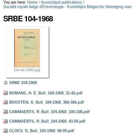
Skip
Personal
You are here:
Home
/
Associated publications
/
Société royale belge d'Entomologie - Koninklijke Belgische Vereniging voor
to
tools
SRBE 104-1968
content.
|
Skip
to
navigation
104 de 1968.jpg
SRBE 104-1968
BOMANS. H. E_Bull_104-1968_31-42.pdf
BOOSTEN. G_Bull_104-1968_366-366.pdf
CAMMAERTS. R_Bull_104-1968_100-108.pdf
CAMMAERTS. R_Bull_104-1968_43-59.pdf
CLOES. G_Bull_104-1968_98-99.pdf