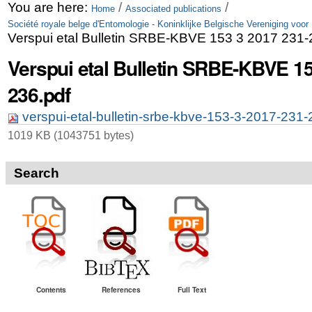
Skip
Personal
You are here:
/
/
Home
Associated publications
Société royale belge d'Entomologie - Koninklijke Belgische Vereniging voor
to
tools
Verspui etal Bulletin SRBE-KBVE 153 3 2017 231-
content.
Verspui etal Bulletin SRBE-KBVE 15
|
236.pdf
Skip
verspui-etal-bulletin-srbe-kbve-153-3-2017-231
to
1019 KB (1043751 bytes)
navigation
Search
Contents
References
Full Text