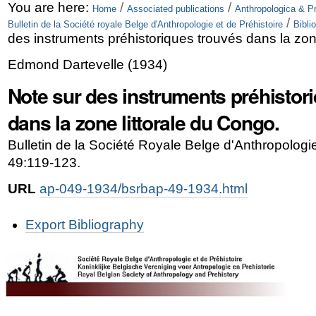
Skip
Personal
You are here:
/
/
Home
Associated publications
Anthropologica & Pr
/
Bulletin de la Société royale Belge d'Anthropologie et de Préhistoire
Bibli
to
tools
des instruments préhistoriques trouvés dans la zon
content.
Edmond Dartevelle
(
1934
)
|
Note sur des instruments préhistor
Skip
dans la zone littorale du Congo.
to
Bulletin de la Société Royale Belge d'Anthropologie
navigation
49:119-123.
URL
ap-049-1934/bsrbap-49-1934.html
Document
Export Bibliography
Actions