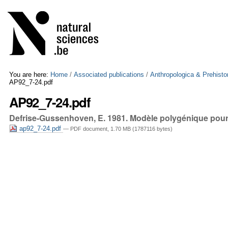
Skip
Personal
to
tools
content.
|
Skip
to
navigation
You are here:
Home
/
Associated publications
/
Anthropologica & Prehisto
AP92_7-24.pdf
AP92_7-24.pdf
Defrise-Gussenhoven, E. 1981. Modèle polygénique pour l
ap92_7-24.pdf
— PDF document, 1.70 MB (1787116 bytes)