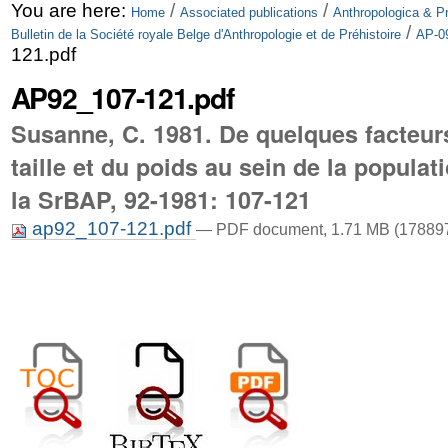
Skip
Personal
You are here:
/
/
Home
Associated publications
Anthropologica & Pr
/
Bulletin de la Société royale Belge d'Anthropologie et de Préhistoire
AP-09
to
tools
121.pdf
content.
AP92_107-121.pdf
|
Susanne, C. 1981. De quelques facteurs
Skip
taille et du poids au sein de la populat
to
la SrBAP, 92-1981: 107-121
navigation
ap92_107-121.pdf
— PDF document, 1.71 MB (178897