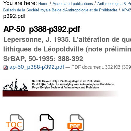
Skip
Personal
You are here:
/
/
Home
Associated publications
Anthropologica & Pr
/
Bulletin de la Société royale Belge d'Anthropologie et de Préhistoire
AP-05
to
tools
p392.pdf
content.
AP-50_p388-p392.pdf
|
Lepersonne, J. 1935. L'altération de qu
Skip
lithiques de Léopoldville (note prélimina
to
SrBAP, 50-1935: 388-392
navigation
ap-50_p388-p392.pdf
— PDF document, 302 KB (309