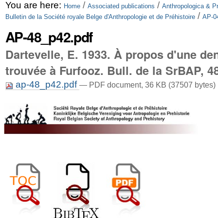
Skip
Personal
You are here:
/
/
Home
Associated publications
Anthropologica & Pr
/
Bulletin de la Société royale Belge d'Anthropologie et de Préhistoire
AP-04
to
tools
AP-48_p42.pdf
content.
Dartevelle, E. 1933. À propos d'une de
|
trouvée à Furfooz. Bull. de la SrBAP, 4
Skip
to
ap-48_p42.pdf
— PDF document, 36 KB (37507 bytes)
navigation