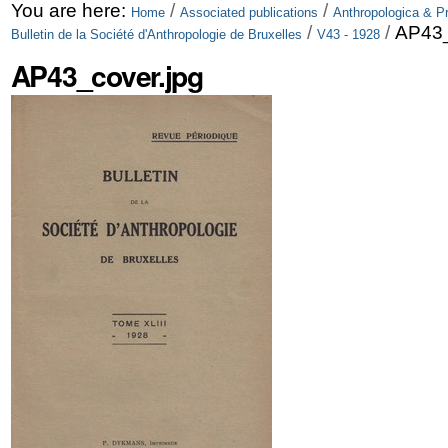
Skip
Personal
You are here:
/
/
Home
Associated publications
Anthropologica & Pr
/
/
AP43_
Bulletin de la Société d'Anthropologie de Bruxelles
V43 - 1928
to
tools
AP43_cover.jpg
content.
|
Skip
to
navigation