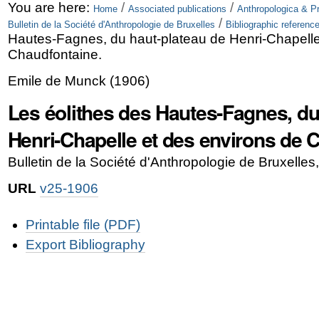
Skip
Personal
You are here:
/
/
Home
Associated publications
Anthropologica & Pr
/
Bulletin de la Société d'Anthropologie de Bruxelles
Bibliographic referenc
to
tools
Hautes-Fagnes, du haut-plateau de Henri-Chapelle
content.
Chaudfontaine.
|
Emile de Munck
(
1906
)
Skip
Les éolithes des Hautes-Fagnes, du
to
Henri-Chapelle et des environs de 
navigation
Bulletin de la Société d'Anthropologie de Bruxell
URL
v25-1906
Document
Printable file (PDF)
Actions
Export Bibliography