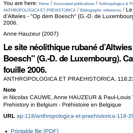
Skip
Personal
You are here:
/
/
Home
Associated publications
Anthropologica & Pr
/
/
Le
ANTHROPOLOGICA ET PREHISTORICA
Bibliographic references
to
tools
d’Altwies - "Op dem Boesch" (G.-D. de Luxembourg
content.
2006.
|
Anne Hauzeur
(
2007
)
Skip
Le site néolithique rubané d’Altwie
to
Boesch" (G.-D. de Luxembourg). 
navigation
fouille 2006.
ANTHROPOLOGICA ET PRAEHISTORICA, 118:23
Note
in Nicolas CAUWE, Anne HAUZEUR & Paul-Louis 
Prehistory in Belgium - Préhistoire en Belgique
URL
ap-118/anthropologica-et-praehistorica-118-
Document
Printable file (PDF)
Actions