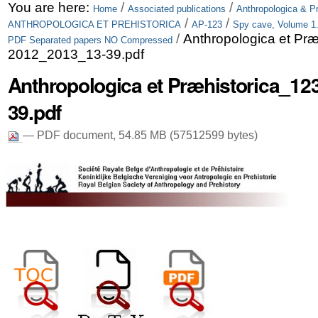
Skip
Personal
You are here:
/
/
Home
Associated publications
Anthropologica & Pr
/
/
ANTHROPOLOGICA ET PREHISTORICA
AP-123
Spy cave, Volume 1
to
tools
/
Anthropologica et Præ
PDF Separated papers NO Compressed
content.
2012_2013_13-39.pdf
|
Anthropologica et Præhistorica_12
Skip
39.pdf
to
— PDF document, 54.85 MB (57512599 bytes)
navigation