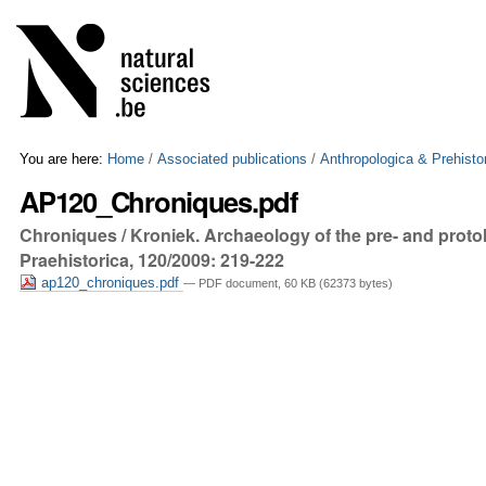
Skip
Personal
to
tools
content.
|
Skip
to
navigation
You are here:
Home
/
Associated publications
/
Anthropologica & Prehisto
AP120_Chroniques.pdf
Chroniques / Kroniek. Archaeology of the pre- and protoh
Praehistorica, 120/2009: 219-222
ap120_chroniques.pdf
— PDF document, 60 KB (62373 bytes)