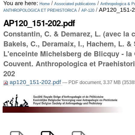
Skip
Personal
You are here:
/
/
Home
Associated publications
Anthropologica & Pr
/
/
AP120_151-2
ANTHROPOLOGICA ET PREHISTORICA
AP-120
to
tools
AP120_151-202.pdf
content.
Constantin, C. & Demarez, L. (avec la 
|
Bakels, C., Deramaix, I., Hachem, L. & 
Skip
L'enceinte Michelsberg de Blicquy - la
to
Couvent. Anthropologica et Praehistori
navigation
202
ap120_151-202.pdf
— PDF document, 3.37 MB (35385