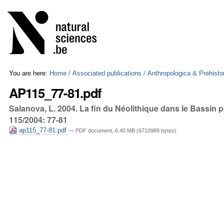
Skip
Personal
to
tools
content.
|
Skip
to
navigation
You are here:
Home
/
Associated publications
/
Anthropologica & Prehisto
AP115_77-81.pdf
Salanova, L. 2004. La fin du Néolithique dans le Bassin p
115/2004: 77-81
ap115_77-81.pdf
— PDF document, 6.40 MB (6710989 bytes)