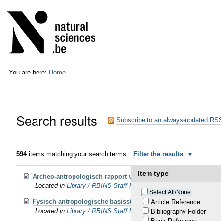
Skip
Personal
to
tools
content.
|
Skip
to
navigation
You are here:
Home
Search results
Subscribe to an always-updated RSS
594
items matching your search terms.
Filter the results.
Item type
Archeo-antropologisch rapport van de terreininterventie en h
Located in
Library
/
RBINS Staff Publications 2018
Select All/None
Fysisch antropologische basisstudie van de skeletten opgegra
Article Reference
Located in
Library
/
RBINS Staff Publications 2018
Bibliography Folder
Book Reference