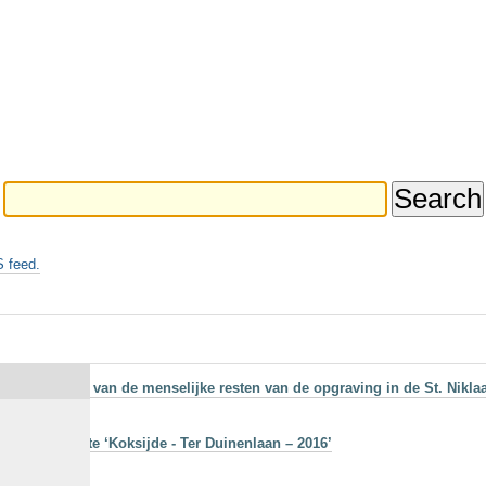
 feed.
et assessment van de menselijke resten van de opgraving in de St. Niklaa
ven op de site ‘Koksijde - Ter Duinenlaan – 2016’