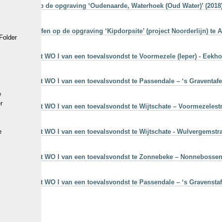
angetroffen op de opgraving ‘Oudenaarde, Waterhoek (Oud Water)’ (2018
en aangetroffen op de opgraving ‘Kipdorpsite’ (project Noorderlijn) te 
Folder
ke resten uit WO I van een toevalsvondst te Voormezele (Ieper) - Eekhof
ke resten uit WO I van een toevalsvondst te Passendale – ‘s Graventafel
e
r
ke resten uit WO I van een toevalsvondst te Wijtschate – Voormezelestr
ke resten uit WO I van een toevalsvondst te Wijtschate - Wulvergemstra
e
jke resten uit WO I van een toevalsvondst te Zonnebeke – Nonnebossens
ke resten uit WO I van een toevalsvondst te Passendale – ‘s Gravenstafe