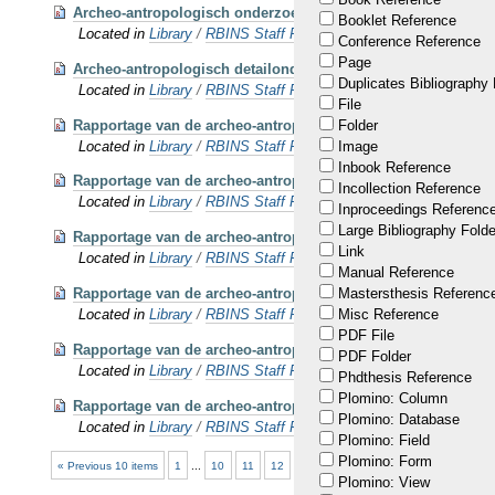
Archeo-antropologisch onderzoek van de menselijke resten a
Booklet Reference
Located in
Library
/
RBINS Staff Publications 2018
Conference Reference
Page
Archeo-antropologisch detailonderzoek van de menselijke rest
Duplicates Bibliography 
Located in
Library
/
RBINS Staff Publications 2018
File
Rapportage van de archeo-antropologische studie van menselij
Folder
Located in
Library
/
RBINS Staff Publications 2019
Image
Inbook Reference
Rapportage van de archeo-antropologische studie van menselij
Incollection Reference
Located in
Library
/
RBINS Staff Publications 2019
Inproceedings Referenc
Large Bibliography Folde
Rapportage van de archeo-antropologische studie van menselij
Link
Located in
Library
/
RBINS Staff Publications 2019
Manual Reference
Rapportage van de archeo-antropologische studie van menselij
Mastersthesis Referenc
Located in
Library
/
RBINS Staff Publications 2019
Misc Reference
PDF File
Rapportage van de archeo-antropologische studie van menseli
PDF Folder
Located in
Library
/
RBINS Staff Publications 2019
Phdthesis Reference
Plomino: Column
Rapportage van de archeo-antropologische studie van menselij
Plomino: Database
Located in
Library
/
RBINS Staff Publications 2019
Plomino: Field
Plomino: Form
« Previous 10 items
1
...
10
11
12
13
14
15
16
...
60
Plomino: View