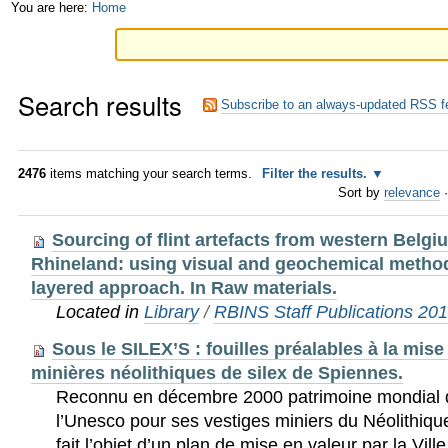
Skip
Personal
You are here:
Home
to
tools
content.
Search results
|
Subscribe to an always-updated RSS f
Skip
to
2476
items matching your search terms.
Filter the results.
Sort by
relevance
·
navigation
Sourcing of flint artefacts from western Belg
Rhineland: using visual and geochemical method
layered approach. In Raw materials.
Located in
Library
/
RBINS Staff Publications 20
Sous le SILEX’S : fouilles préalables à la mise
minières néolithiques de silex de Spiennes.
Reconnu en décembre 2000 patrimoine mondial d
l’Unesco pour ses vestiges miniers du Néolithique
fait l’objet d’un plan de mise en valeur par la Vil