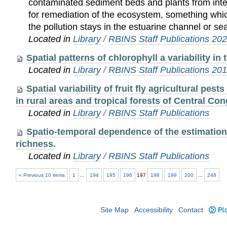
contaminated sediment beds and plants from inte
for remediation of the ecosystem, something whic
the pollution stays in the estuarine channel or se
Located in
Library
/
RBINS Staff Publications 20
Spatial patterns of chlorophyll a variability in 
Located in
Library
/
RBINS Staff Publications 20
Spatial variability of fruit fly agricultural pest
in rural areas and tropical forests of Central Co
Located in
Library
/
RBINS Staff Publications
Spatio-temporal dependence of the estimation
richness.
Located in
Library
/
RBINS Staff Publications
« Previous 10 items
1
...
194
195
196
197
198
199
200
...
248
Site Map
Accessibility
Contact
Plo